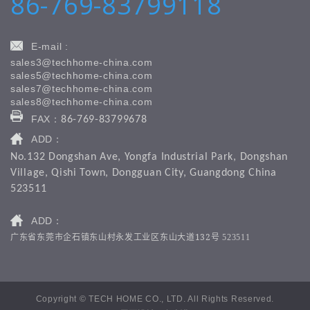
86-769-83799118
E-mail :
sales3@techhome-china.com
sales5@techhome-china.com
sales7@techhome-china.com
sales8@techhome-china.com
FAX：
86-769-83799678
ADD：
No.132 Dongshan Ave, Yongfa Industrial Park, Dongshan
Village, Qishi Town, Dongguan City, Guangdong China
523511
ADD：
广东省东莞市企石镇东山村永发工业区东山大道
132
号
523511
Copyright © TECH HOME CO., LTD. All Rights Reserved.