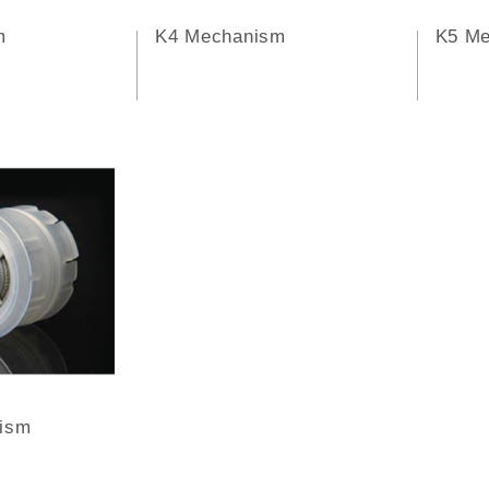
m
K4 Mechanism
K5 M
ism