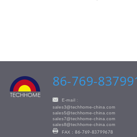
86-769-83799
E-mail :
sales3@techhome-china.com
sales5@techhome-china.com
sales7@techhome-china.com
sales8@techhome-china.com
FAX：
86-769-83799678